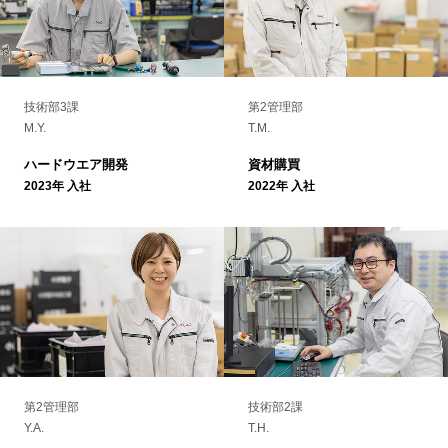
技術部3課
第2管理部
M.Y.
T.M.
ハードウエア開発
資材購買
2023年 入社
2022年 入社
第2管理部
技術部2課
Y.A.
T.H.