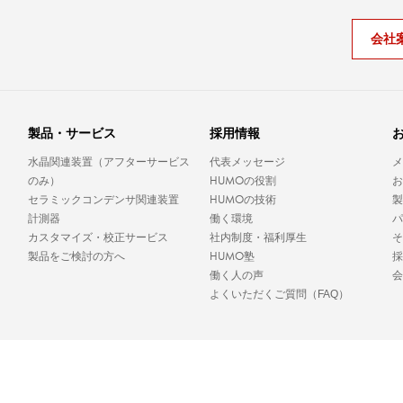
会社
。
製品・サービス
採用情報
水晶関連装置（アフターサービス
代表メッセージ
メ
HUMO
のみ）
の役割
お
HUMO
セラミックコンデンサ関連装置
の技術
製
計測器
働く環境
パ
カスタマイズ・校正サービス
社内制度・福利厚生
そ
HUMO
製品をご検討の方へ
塾
採
働く人の声
会
よくいただくご質問（FAQ）