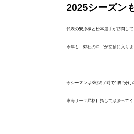
2025シーズ
代表の安原様と松本選手が訪問して
今年も、弊社のロゴが左袖に入りま
今シーズンは
3
戦終了時で
1
勝
2
分け
東海リーグ昇格目指して頑張ってく