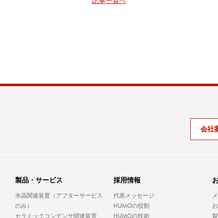
記事一覧へ
会社
。
製品・サービス
採用情報
水晶関連装置（アフターサービス
代表メッセージ
メ
HUMO
のみ）
の役割
お
HUMO
セラミックコンデンサ関連装置
の技術
製