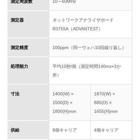
測定周波数
10～60MHz
測定器
ネットワークアナライザボード
R3755A（ADVANTEST）
測定精度
100ppm（同一ウェハ10回繰り返し）
処理能力
平均10秒/個（測定時間140ms×3か
所）
寸法
1400(W) ×
1870(W) ×
1500(D) ×
885(D) ×
1800(H)mm
1655(H)mm
供給
8個キャリア
4個キャリア