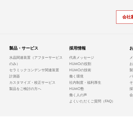
会社
。
製品・サービス
採用情報
水晶関連装置（アフターサービス
代表メッセージ
メ
HUMO
のみ）
の役割
お
HUMO
セラミックコンデンサ関連装置
の技術
製
計測器
働く環境
パ
カスタマイズ・校正サービス
社内制度・福利厚生
そ
HUMO
製品をご検討の方へ
塾
採
働く人の声
会
よくいただくご質問（FAQ）