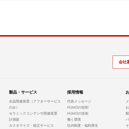
会社
。
製品・サービス
採用情報
水晶関連装置（アフターサービス
代表メッセージ
メ
HUMO
のみ）
の役割
お
HUMO
セラミックコンデンサ関連装置
の技術
製
計測器
働く環境
パ
カスタマイズ・校正サービス
社内制度・福利厚生
そ