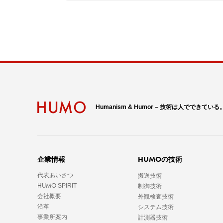
Humanism & Humor – 技術は人でできている
HUMO
企業情報
の技術
代表あいさつ
搬送技術
HUMO
SPIRIT
制御技術
会社概要
外観検査技術
沿革
システム技術
事業所案内
計測器技術