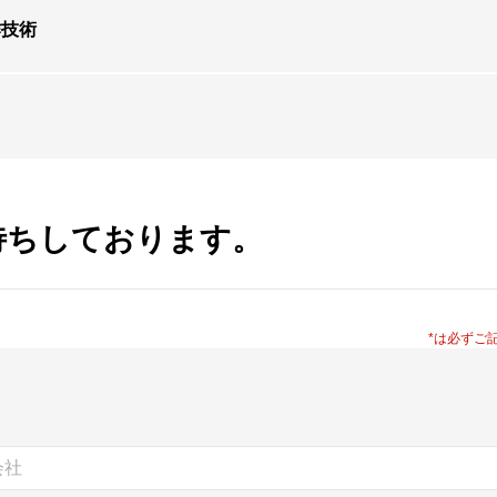
作技術
待ちしております。
*は必ずご