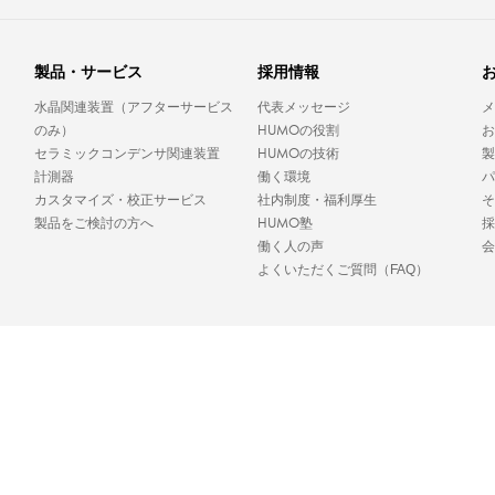
製品・サービス
採用情報
水晶関連装置（アフターサービス
代表メッセージ
メ
HUMO
のみ）
の役割
お
HUMO
セラミックコンデンサ関連装置
の技術
製
計測器
働く環境
パ
カスタマイズ・校正サービス
社内制度・福利厚生
そ
HUMO
製品をご検討の方へ
塾
採
働く人の声
会
よくいただくご質問（FAQ）