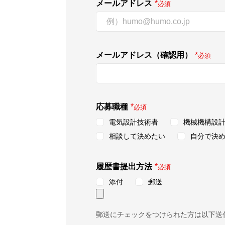
メールアドレス
*
必須
メールアドレス（確認用）
*
必須
応募職種
*
必須
電気設計技術者
機械機構設
相談して決めたい
自分で決
履歴書提出方法
*
必須
添付
郵送
郵送にチェックをつけられた方は以下送