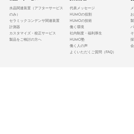
水晶関連装置（アフターサービス
代表メッセージ
メ
HUMO
のみ）
の役割
お
HUMO
セラミックコンデンサ関連装置
の技術
製
計測器
働く環境
パ
カスタマイズ・校正サービス
社内制度・福利厚生
そ
HUMO
製品をご検討の方へ
塾
採
働く人の声
会
よくいただくご質問（FAQ）