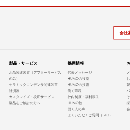
会社
。
製品・サービス
採用情報
水晶関連装置（アフターサービス
代表メッセージ
メ
HUMO
のみ）
の役割
お
HUMO
セラミックコンデンサ関連装置
の技術
製
計測器
働く環境
パ
カスタマイズ・校正サービス
社内制度・福利厚生
そ
HUMO
製品をご検討の方へ
塾
採
働く人の声
会
よくいただくご質問（FAQ）