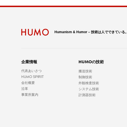
Humanism & Humor – 技術は人でできている
HUMO
企業情報
の技術
代表あいさつ
搬送技術
HUMO
SPIRIT
制御技術
会社概要
外観検査技術
沿革
システム技術
事業所案内
計測器技術